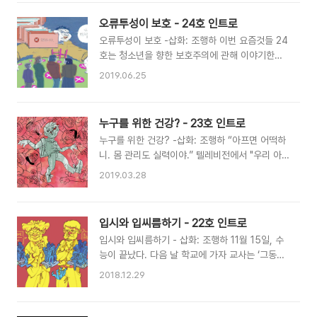
요!!”라고 크게 외치고 있다. 학생이 아니라면 대학
고 기자의 저항의 역사를 이야기한다. 칼럼에서는
생, 그도 아니면 직장인이냐는 질문은, ‘청소년은
부당한 교칙에 불응하는 행동이 저항임을 말한다.
오류투성이 보호 - 24호 인트로
당연히 학교에 다니는 사람’이라는 질문자의 판단
소식에서는 2019대학입시거부를 한 선언자들의
오류투성이 보호 -삽화: 조행하 이번 요즘것들 24
을 함의한다. 학교는 청소년에게 너무나 당연한 공
이야기를 들을 수 있다. 만평은 학생인권 침해에 ..
호는 청소년을 향한 보호주의에 관해 이야기한다.
간이다. 사회는 청소년의 학교 탈출을 이상 행동으
오늘날, 청소년의 ‘수면권을 보호’해야 한다는 이
로 보며, 청소년의 탈학교를 막으려 한다. 학교는
2019.06.25
유로 게임 셧다운제를 통해 오전 0시부터 6시까지
청소년의 선택을 존중하지 않은 채로 담임 교사와
의 게임 사용을 차단하고, 청소년의 ‘건전한 보
의 상담을 반복하며 탈학교 의지를 깎아내리기도
호’를 위해 유해업소가 밀집한 지역에 대해 의무적
하며, 사회는 ‘학교 안 청소년’이 아니라는 이유로
누구를 위한 건강? - 23호 인트로
으로 청소년의 통행을 금지하거나 제한하는 청소
그를 단정 짓고 차별한다. 또한 청소년의 탈학교
누구를 위한 건강? -삽화: 조행하 “아프면 어떡하
년 통행 금지 구역을 설정하고 있다. 이러한 보호
결정을 존중하지 않으며 사회의 태도..
니. 몸 관리도 실력이야.” 텔레비전에서 "우리 아
와 억압이 정말로 청소년을 보호할 수 있을까? 청
이 성적 쑥쑥!"이라는 멘트와 함께 수험생을 위한
소년의 권리를 보호할 수 있을까? 그렇지 않다면
2019.03.28
홍삼 광고가 방송된다. 광고의 주 타깃층인 부모들
청소년의 권리는 보호라는 이름 아래 미룰 수 있는
은 자녀의 건강을 위해서라는 명목하에 상품을 구
것인가? 청소년은 늘 보호받아야 하는 존재로 여
매하고, 자녀에게 '이거 먹고 공부 열심히 해'라고
겨진다. 이는 요즘것들 21호에서 다뤘던 ‘청소년
입시와 입씨름하기 - 22호 인트로
말한다. 이러한 말과 행동에는 건강해져서 공부를
혐오’와도 큰 관련이 있다. 청소년을 ‘미성숙하고
입시와 입씨름하기 - 삽화: 조행하 11월 15일, 수
잘 해야한다는 의미가 내포되어 있다. 청소년은 공
불완전한 존재’로 판단하기 때문에 보호..
능이 끝났다. 다음 날 학교에 가자 교사는 ‘그동안
부를 위해 건강해야 하는 존재인가? 건강은 공부
고생했다. 하고 싶은 거 참아가면서 공부했을 텐데
다음에 2순위로 따라오는 부수적인 것일까? 청소
2018.12.29
이제 푹 쉬고, 놀고 싶으면 놀아라.’라고 말했다.
년은 늘 건강한 존재로 취급된다. 사람들은 ‘청소
교사가 한 이 말은 곧 수능이 끝나기 전까진 공부
년은 어리니까 신체적으로 건강하고, 사회생활을
외엔 아무것도 할 수 없다는 뜻과 같다. 입시를 앞