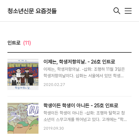
청소년신문 요즘것들
메
뉴
인트로
(11)
이제는, 학생저항의날. - 26호 인트로
이제는, 학생저항의날. -삽화: 조행하 11월 3일은
학생저항의날이다. 삽화는 서울에서 있던 학생저
항의날 기자회견 현장을 담고 있다. 이번 호 요즘
2020.02.27
것들에서는 학생저항의날이 있는 11월을 맞아 과
거와 현재를 넘나들며 청소년운동에서 저항의 의
미가 무엇인지 되짚는다. 에서는 11월 2일 서울에
학생이든 학생이 아니든 - 25호 인트로
서 열린 학생저항의날 기자회견을 취재하고, 과거
학생이든 학생이 아니든 -삽화: 조행하 탈학교 청
로부터 오늘날까지 이어지는 청소년들의 저항을
소년이 스무고개를 뛰어넘고 있다. 고개에는 “학
담아냈다. 에서는 순탄치 않은 상황에도 올해로 3
생이에요?” “대학생이에요?” “그럼 직장인?” 질
회째 이어진 경남 청소년인권 문화제를 취재했다.
2019.09.30
문이 적혀 있고 뛰어넘고 있는 청소년은 “아니
리뷰에서는 《인물로 만나는 청소년운동사》를 읽