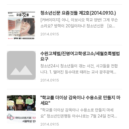
가 겪고 있는 이것이 과연 세계에 당당하게 소개할
전 두발규제 92%,반대의견은 91% [소식] 학교
만한 것인가? 나의 학교 일과는 등굣길 교문지도,
좋아졌다면서요? ...아니요! [인터뷰] 부러질 등골
청소년신문 요즘것들 제2호(2014.09.10.)
두발과 복장을 검사당하는 것부터 시작한다. 두발
도 없는 청소년들,등골 브레이커를 논하다 [극한직
규제는 구한말부터 이어온 우리 교육의 '명물'이
[커버이미지] 아니, 이보시오 학교 양반! 그게 무슨
업 청소년] 청소녀, 인형이 되다 [청소년의 눈으
다. 내가 다니는 학교는 앞머리..
소리요? 방학이 20일이라니! 청소년신문 ［요즘
로] '치마 단속'이 단속하는 것들 [청소년24시]
것들］ 제2호 순서 특집 : "아니, 이보시오 학교양
1'투명가방끈' 수능을 거부하다 2. 죽음을 불러온
2014.09.15
반! 그게 무슨 소리요? 방학이 20일이라니!"
'의욕적 지도' 3. 방송부 그만두면 '내란음모'? 4.
[Special] 1. 방학이 짧다 - 다른 나라에 비해 적
코트까지 강제 코디해주는 학교 [광고] 내가 춥다
은 방학, 왜? 2. 방학아 방학아 어디 숨었니? [한
는데 내 옷 갖고 왜 학교가 뭐래? 이 신문은 아름
수완고체벌/진명여고학생고소/세월호특별법
컷태클] 학교의 설득, 설득력은 없다? [소식] 경쟁
다운재단 2014 청소년 자발적 사회문화활동 지원
요구
에 쫓겨 사라진 학생들의 쉼 [소식] "학교를 더이
사..
청소년24시 청소년들이 겪는 사건, 사고들을 전합
상 감옥이나 수용소로 만들지 마세요 [인터뷰] “희
니다. 1. 떨어진 등수대로 때리는 교사 광주광역시
생이 헛되지 않으려면 사회가 변화해야 할 텐데…”
수완고등학교에서 체벌 사건이 있었다. N교사는
[리뷰 ver.청소년] 당신을 유혹하는 '진짜 마시멜
2014.09.15
반 학생들의 전교등수가 떨어지면 등수 2개당 1대
로'는? [청소년의눈으로] 청소년 자원봉사, 노동?
씩 때렸다.수학 쪽지시험을 봐서 틀린 개수당 몇대
봉사? 착취? [청소년24시] 1. 떨어진 등수대로 때
씩을 때렸다. 수업 중 화장실에 가도 때렸다. N교
"학교를 더이상 감옥이나 수용소로 만들지 마
리는 교사 / 2. 신상 털려고 학교가 ..
사는 ‘공업용파이프’로 학생의등, 허벅지를 때렸
세요"
다. 폭행당한 학생들은피멍이 들기도 했다. 이 교
“학교를 더이상 감옥이나 수용소로 만들지 마세
사는 남학생들만 때려서 남학생들의 불만이 높았
요” 청소년인권행동 아수나로는 7월 24일 전국
다. 학생들이 교육청 등에 사건을 제보하고 지난 6
청소년 6천여명의 아이스마트 키퍼퇴치서명을 서
2014.09.15
월 청소년인권행동 아수나로 회원이 학교에 방문
울교육청에 전달하고 학교의 반인권적 학생 통제