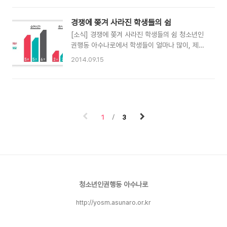
하여 항의하자, N교사는 다시는 체벌을 하지 않겠
를 금지하라고 요구했다. 서울시교육청은 학생들
다고 학생들에게 약속했다. 체벌은 법과 조례로 금
의사생활 침해와 반감 등 민원이 제기되고 교사들
경쟁에 쫒겨 사라진 학생들의 쉼
지된 지도 3년이 넘었으나 사라지지 않고 있다. 교
도 업무가 가중되어서 아이스마트키퍼 지원 사업
[소식] 경쟁에 쫒겨 사라진 학생들의 쉼 청소년인
육청•교육부의 더 적극적인 조치가 필요..
을 폐기했다고 밝혔다. 그러나 여전히 여러 학교들
권행동 아수나로에서 학생들이 얼마나 많이, 제대
은 아이스마트키퍼, 엑스키퍼, 클래스와 등 스마트
로 쉬고 있는지 알기 위해서 5월 중순부터 7월 중
2014.09.15
폰 통제 앱을 쓰고 있다. [공현 기자] [사진 제공 :
순까지 학생 휴식권 실태조사를 진행했다. 조사 결
김성보]
과, 학생의 수면·휴식 상황은 굉장히 열악했다. 학
생들의 평균 수면시간과 휴식시간은 모두 비청소
년(어른)보다 약 한 시간 부족했으나, 학습시간은
사교육을 빼더라도 비청소년보다 약 한 시간 더 많
1
3
았다. 이런 경향은 학년이 높을수록, 입시에 대한
부담이 클수록 뚜렷하게 드러났다. 또한, 학생들의
수면·휴식은 양뿐만아니라 질적으로도 열악한 상
황임이 밝혀졌다. 상당수의 학생들이 학교·가정의
압박 때문에 마음껏 잠자고 쉴 수 없으며, 입시에
대한 부담감 때문에 쉬면서도 불안하고 초조해 제
대로 쉰 것 같지 않다고 응답했다. ..
청소년인권행동 아수나로
http://yosm.asunaro.or.kr