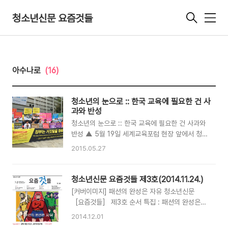
청소년신문 요즘것들
메
뉴
아수나로
(16)
청소년의 눈으로 :: 한국 교육에 필요한 건 사
과와 반성
청소년의 눈으로 :: 한국 교육에 필요한 건 사과와
반성 ▲ 5월 19일 세계교육포럼 현장 앞에서 청소
년단체, 교육시민단체 등이 비판 기자회견을 하고
2015.05.27
있다. 5월 넷째 주 인천 송도에서 열리는 세계교육
포럼이라는 국제 행사가 있다. 포럼의 특별 세션에
서는 한국의 교육을 통한 발전 경험을 소개한다고
청소년신문 요즘것들 제3호(2014.11.24.)
한다. 나는 인터넷을 통해 이 소식을 접하고 당황
[커버이미지] 패션의 완성은 자유 청소년신문
스러웠다. 만약 한국 정부가 세계교육포럼에서 한
［요즘것들］ 제3호 순서 특집 : 패션의 완성은
국 교육을 자랑한다면, 얼굴에 철면피라도 깔았을
자유 [Special] 1. 강제 패션 트렌드, 용의복장규
2014.12.01
것이라는 생각이 들었다. 한국 교육, 그러니까 내
제 2. 어리다고 해서 패션을 모르겠는가 [소식] 대