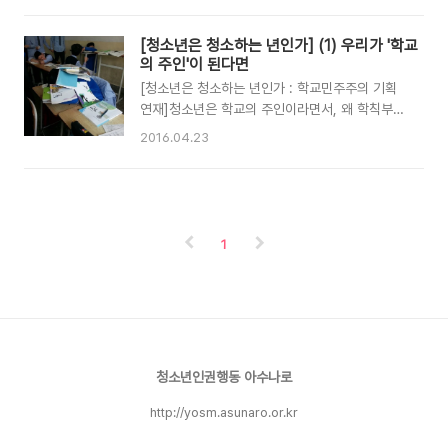
선 자습실이 시끄러워서 공부가 안 된다거나, 1,2
지 우리를 시키지?국가의 주인은 국민, 이게 민주
학년들이 3학년 건물에 와서 공부를 방해한다는
주의의 기본 원칙이고 한국은 민주주의 국가라면
[청소년은 청소하는 년인가] (1) 우리가 '학교
식의 항의들은 정말 잘 받아준다(특히 학부모들이
서?우리도 학교의 주인이 학생인, '진짜' 민주주의
의 주인'이 된다면
연락하면 더). 내가 ..
학교을 만들래.선생님이 가르쳐주는 학교민주주의
[청소년은 청소하는 년인가 : 학교민주주의 기획
가 아닌, 우리가 상상하는 학교민주주의를 말한다.
연재]청소년은 학교의 주인이라면서, 왜 학칙부터
어느 학교에 다니고 싶으세요? 학생이 통제받는
소풍 갈 곳까지 죄다 학교에서 정하나? 왜 청소할
2016.04.23
학교vs학생이 만드는 학교 그린이 쓰르 나이프 교
때만 '너희가 주인'이라며 교무실에서 컵씻는 것까
사 : 이번에 우리 과일고등학교 학칙이 개정되었습
지 우리를 시키지?국가의 주인은 국민, 이게 민주
니다. '벌점 40점 이상은 시상과 학생회 임원 자격
주의의 기본 원칙이고 한국은 민주주의 국가라면
이 제한됨. 염색 파마 -10점 무릎 위 7cm 치마
서?우리도 학교의 주인이 학생인, '진짜' 민주주의
-10점 지도불응 -10점 풍..
학교을 만들래.선생님이 가르쳐주는 학교민주주의
1
가 아닌, 우리가 상상하는 학교민주주의를 말한다.
글을 쓰기 전에 초등학교 저학년 때 엄마와 나눈
대화가 문득 생각났다. “엄마, 학교 주인은 누구
야?”“학교 주인은 학생들이지. 학생없이 어떻게
학교가 돌아가겠니?” 뭐, 나의 엄마가 소위 ‘운동
권’ 이라 그런 대답을 했을지도 모르겠다. 그렇지
청소년인권행동 아수나로
만 운동권이고 아니고를 떠나서 이는..
http://yosm.asunaro.or.kr