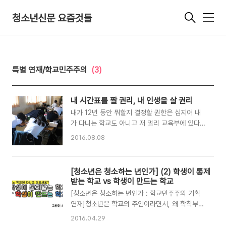
청소년신문 요즘것들
메
뉴
특별 연재/학교민주주의
(3)
내 시간표를 짤 권리, 내 인생을 살 권리
내가 12년 동안 뭐할지 결정할 권한은 심지어 내
가 다니는 학교도 아니고 저 멀리 교육부에 있다.
학교가 학생들 일상에서 차지하는 비율을 보면, 한
2016.08.08
국 고등학생들은 거의 학교에서 3년 동안 산다고
해도 과하지 않을 것 같다. 방학 때 하는 보충수업
일수를 빼더라도 일 년에 190일 정도를 (야자를
[청소년은 청소하는 년인가] (2) 학생이 통제
한다면) 12시간을 학교에서 보내는 거니까. 사실
받는 학교 vs 학생이 만드는 학교
엄청난 시간이다. 학교에서 보내는 시간은 정말 길
[청소년은 청소하는 년인가 : 학교민주주의 기획
고 지루하다. ‘양보단 질’이라는데 공부하는 시간
연재]청소년은 학교의 주인이라면서, 왜 학칙부터
만 엄청 길고 질은..ㅎㅅㅎ..? 정말 입시에만 쓸모
소풍 갈 곳까지 죄다 학교에서 정하나? 왜 청소할
있는 입시공부는 확실히 시키긴 하는데... 학교에
2016.04.29
때만 '너희가 주인'이라며 교무실에서 컵씻는 것까