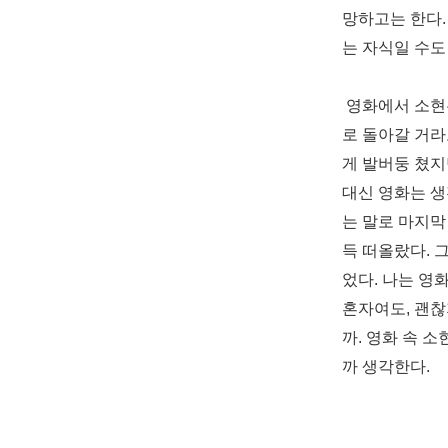
망하고는 한다
는 자식일 수도
영화에서 소현
로 돌아갈 거라
게 발버둥 쳤지
대신 영화는 
는 말로 마지막
득 떠올랐다
.
었다
.
나는 영화
혼자여도
,
괜찮
까
.
영화 속 소
까 생각한다
.