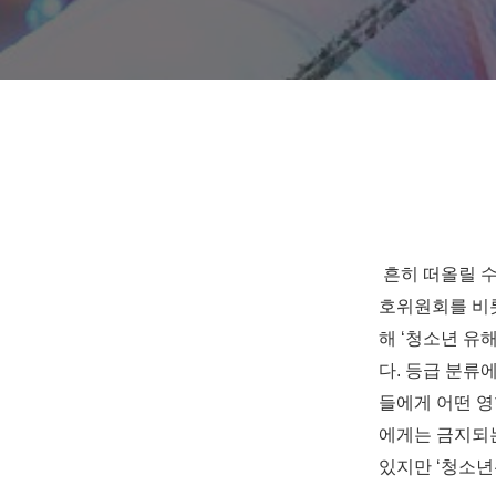
흔히 떠올릴 수
호위원회를 비
해
‘
청소년 유
다
.
등급 분류에
들에게 어떤 영
에게는 금지되
있지만
‘
청소년