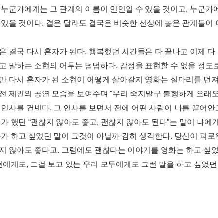
.
누군가에게는 그 관계의 이름이 연인일 수 있을 것이고
,
누군가에
 있을 것이다
.
결은 달라도 결국은 비슷한 선상에 놓은 관계들이
은 결국 다시 혼자가 된다
.
행복했던 시간들은 다 끝나고 이제 다
고 말하는 소현의 어투는 덤덤하다
.
감정을 표현할 수 없을 정도
만 다시 혼자가 된 소현이 어떻게 살아갈지 영화는 실마리를 던
생전 제인의 공연 모습을 보여주며
“
우리 죽지말구 불행하게 오래
 인사를 건넨다
.
그 인사를 보면서 전에 어떤 사람이 나를 끌어안
그가 했던
“
괜찮지 않아도 좋고
,
괜찮지 않아도 된다
”
는 말이 나에게
가 하고 싶었던 말이 그것이 아닐까 감히 생각한다
.
당신이 괴로
지 않아도 좋다고
.
그럼에도 괜찮다는 이야기를 영화는 하고 싶었
현에게도
,
그걸 보고 있는 우리 모두에게도 그런 말을 하고 싶었던