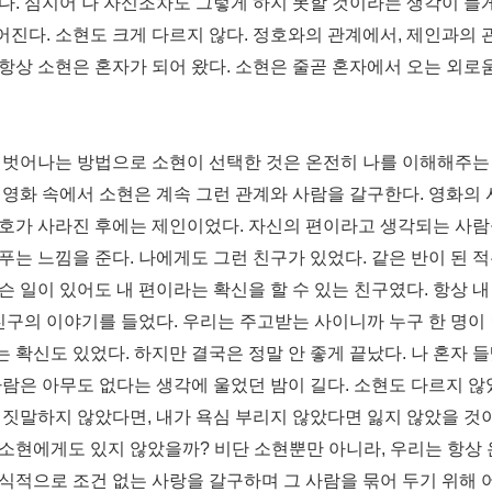
된다
.
심지어 나 자신조차도 그렇게 하지 못할 것이라는 생각이 들
어진다
.
소현도 크게 다르지 않다
.
정호와의 관계에서
,
제인과의 
항상 소현은 혼자가 되어 왔다
.
소현은 줄곧 혼자에서 오는 외로
벗어나는 방법으로 소현이 선택한 것은 온전히 나를 이해해주는
.
영화 속에서 소현은 계속 그런 관계와 사람을 갈구한다
.
영화의 
정호가 사라진 후에는 제인이었다
.
자신의 편이라고 생각되는 사람
푸는 느낌을 준다
.
나에게도 그런 친구가 있었다
.
같은 반이 된 적
슨 일이 있어도 내 편이라는 확신을 할 수 있는 친구였다
.
항상 내
친구의 이야기를 들었다
.
우리는 주고받는 사이니까 누구 한 명이
는 확신도 있었다
.
하지만 결국은 정말 안 좋게 끝났다
.
나 혼자 
사람은 아무도 없다는 생각에 울었던 밤이 길다
.
소현도 다르지 않
거짓말하지 않았다면
,
내가 욕심 부리지 않았다면 잃지 않았을 것
 소현에게도 있지 않았을까
?
비단 소현뿐만 아니라
,
우리는 항상 
식적으로 조건 없는 사랑을 갈구하며 그 사람을 묶어 두기 위해 