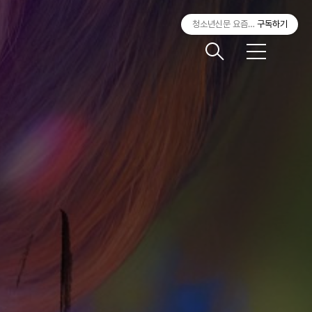
청소년신문 요즘것들
구독하기
메
뉴