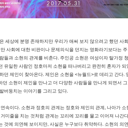
은 세상에 분명 존재하지만 우리가 애써 보지 않으려고 했던 사
만 사회에 대한 비판이나 문제의식을 던지는 영화라기보다는 주
사람들과 소현의 관계를 비춘다
.
주인공 소현은 여성이자 탈가정 
던 유일한 사람인 정호마저 소현을 떠나버리고 완전히 혼자가 되
일하던 제인이 찾아온다
.
제인은 소현을
<
뉴월드
>
로 데리고 간다
.
던 소현이 제인을 만나고 더 다양한 사람들을 만나게 되면서 그
 발버둥치는 이야기를 그리고 있다
.
 연속이다
.
소현과 정호의 관계는 정호와 제인의 관계
,
나아가 소
.
거미줄을 치는 것처럼 관계는 꼬리에 꼬리를 물고 이어져 나간
는 것에 의연해 보이지만
,
사실은 누구보다 취약하다
.
소현의 의연