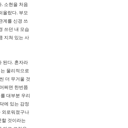
다
.
소현을 처음
 떠올랐다
.
부모
관계를 신경 쓰
 쓰던 내 모습
 지쳐 있는 사
가 된다
.
혼자라
게는 물리적으로
씬 더 무거울 것
어쩌면 한번쯤
를 대부분 우리
닥에 있는 감정
가 외로워졌구나
못할 것이라는