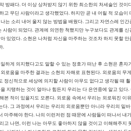
막 방패다
.
더 이상 상처받지 않기 위한 최소한의 처세술인 것이
조하고 무딘 사람이라고 생각했었다
.
하지만 곧 내 어릴 적 모습이
 나는 소리 내어 울지 않는 방법을 배웠다
.
그리고 자연스레 인간
는 사람이 되었다
.
관계에 의연한 척했지만 누구보다도 관계를 신경
닮아 있었다
.
소현은 나처럼 자신을 마주하는 것조차 하지 못할 만큼
까
.
일하게 의지했다고도 말할 수 있는 정호가 떠난 후 소현은 혼자
 외로움을 마주한 결과는 소현의 자해로 표현된다
.
외로움의 무
 정신적으로 세상에 의지할 사람이 아무도 없다고 생각될 때 훨
을 지탱하는 것이 얼마나 힘든지 우리는 다 은연중에 알고 있다
.
탱해본 적이 있을지도 모른다
.
외로움 속에서 우리는 외로워진 이유
는다
.
그 과정에서 우리는 우리의 외로움뿐만 아니라 우리의 밑바
서 마주해야 한다
.
나의 이런저런 점 때문에 사람들이 떠나서 내
리고 나면
,
이런 나는 아무도 좋아하지 않을 것이고 이해해주지 