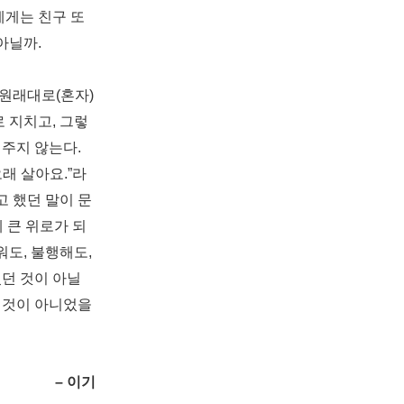
게는 친구 또
 아닐까
.
 원래대로
(
혼자
)
로 지치고
,
그렇
져주지 않는다
.
오래 살아요
.”
라
고 했던 말이 문
 큰 위로가 되
워도
,
불행해도
,
던 것이 아닐
 것이 아니었을
–
이기