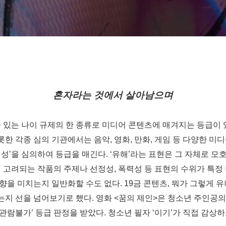
혼자라는 것에서 살아남으며
 있는 나이 규제의 한 종류로 미디어 콘텐츠에 매겨지는 등급이
롯한 각종 심의 기관에서는 음악
,
영화
,
만화
,
게임 등 다양한 미디
해성
’
을 심의하여 등급을 매긴다
. ‘
유해
’
라는 표현은 그 자체로 모
 고려되는 작품의 주제나 선정성
,
폭력성 등 표현의 수위가 특정
향을 미치는지 일반화할 수도 없다
. 19
금 콘텐츠
,
뭐가 그렇게 
는지 선을 넘어보기로 했다
.
영화
<
꿈의 제인
>
은 청소년 주인공의
관람불가
’
등급 판정을 받았다
.
청소년 필자
‘
이기
’
가 직접 감상