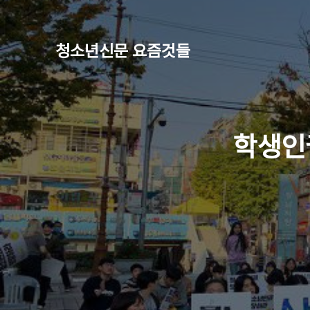
청소년신문 요즘것들
학생인