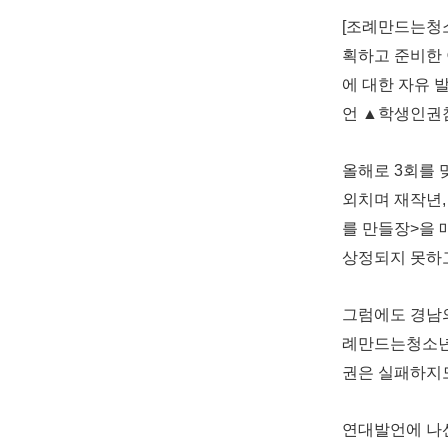
[조례만드는청소
획하고 준비한
에 대한 자유 
언 ▲학생인권
올해로 3회를
외치며 재작년,
를 만들장>을 
상정되지 못하
그럼에도 경남의
례만드는청소년
권은 실패하지도
연대발언에 나