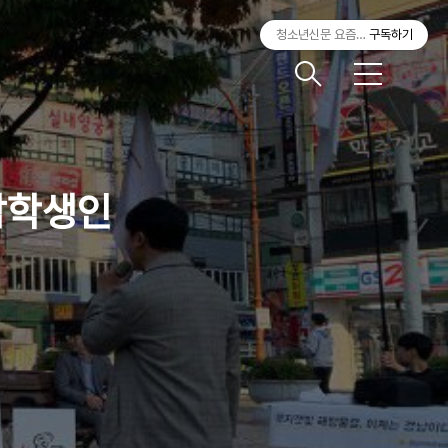
청소년신문 요즘것들
구독하기
메
뉴
남학생인