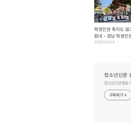
학생인권 죽지도 않
왔네 - 경남 학생인
2020.03.03
제정하라!
청소년신문 
청소년인권행동 
구독하기