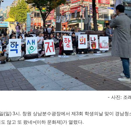
- 사진: 
월 3일(일) 3시. 창원 상남분수광장에서 제3회 학생의날 맞이 경
도 않고 또 왔네>(이하 문화제)가 열렸다.