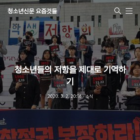
청소년신문 요즘것들
메
뉴
청소년들의 저항을 제대로 기억하
기
2020. 3. 2. 20:16
ㆍ
소식