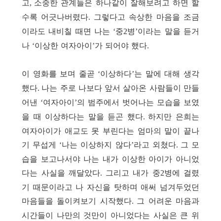
고
소중한 관계들은 하나같이 잘해보려고 하면 할
,
수록 어긋나버렸다
그렇다고 속상한 마음을 조금
.
이라도 내비칠 때면 나는
중
병
이라는 말을 듣거
‘
2
’
나
이상한 여자아이
가 되어야 했다
‘
’
.
이 영화를 보며 줄곧
이상하다
는 말에 대해 생각
‘
’
했다
나는 주로 나보다 앞서 살아온 사람들이 만들
.
어낸
여자아이
의 범주에서 벗어나는 모습을 보였
‘
’
을 때 이상하다는 말을 듣곤 했다
하지만 은희는
.
여자아이가 애교도 못 부린다는 엄마의 말이 끝나
기 무섭게
나는 이상하지 않다
라고 외쳤다
그 모
‘
’
.
습을 보고나서야 나는 내가 이상한 아이가 아니었
다는 사실을 깨달았다
그리고 내가 중
병에 걸렸
.
2
기 때문이라고 나 자신을 탓하며 애써 넘겨두었던
마음들을 돌이켜보기 시작했다
그 어려운 마음과
.
시간들이 나만의 것만이 아니었다는 사실은 큰 위