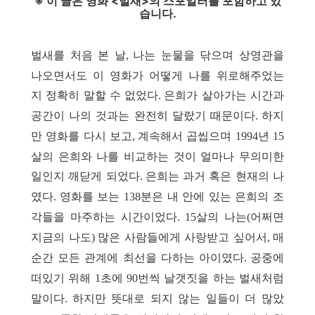
※ 이 글은 영화 <벌새>의 스포일러를 포함하고 있
습니다.
벌새를 처음 본 날
나는 눈물을 닦으며 상영관을
,
나오면서도 이 영화가 어떻게 나를 위로해주었는
지 정확히 말할 수 없었다
은희가 살아가는 시간과
.
공간이 나의 것과는 완전히 달랐기 때문이다
하지
.
만 영화를 다시 보고
계속해서 곱씹으며
년
,
1994
15
살의 은희와 나를 비교하는 것이 얼마나 무의미한
일인지 깨닫게 되었다
은희는 과거 혹은 현재의 나
.
였다
영화를 보는
분은 내 안에 있는 은희의 조
.
138
각들을 마주하는 시간이었다
살의 나는
어쩌면
. 15
(
지금의 나도
많은 사람들에게 사랑받고 싶어서
매
)
,
순간 모든 관계에 최선을 다하는 아이였다
공중에
.
떠있기 위해
초에
번씩 날갯짓을 하는 벌새처럼
1
90
말이다
하지만 뜻대로 되지 않는 일들이 더 많았
.