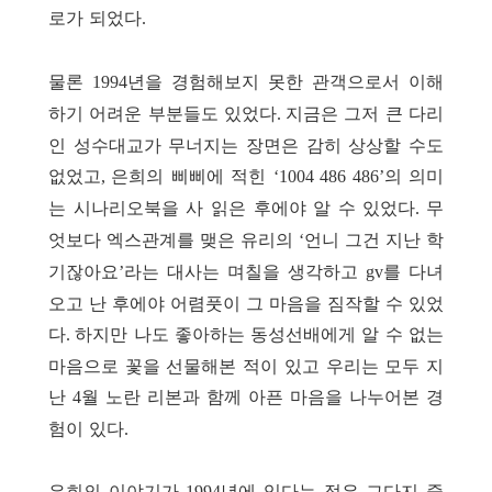
로가 되었다
.
물론
년을 경험해보지 못한 관객으로서 이해
1994
하기 어려운 부분들도 있었다
지금은 그저 큰 다리
.
인 성수대교가 무너지는 장면은 감히 상상할 수도
없었고
은희의 삐삐에 적힌
의 의미
,
‘1004 486 486’
는 시나리오북을 사 읽은 후에야 알 수 있었다
무
.
엇보다 엑스관계를 맺은 유리의
언니 그건 지난 학
‘
기잖아요
라는 대사는 며칠을 생각하고
를 다녀
’
gv
오고 난 후에야 어렴풋이 그 마음을 짐작할 수 있었
다
하지만 나도 좋아하는 동성선배에게 알 수 없는
.
마음으로 꽃을 선물해본 적이 있고 우리는 모두 지
난
월 노란 리본과 함께 아픈 마음을 나누어본 경
4
험이 있다
.
은희의 이야기가
년에 있다는 점은 그다지 중
1994