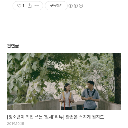
1
구독하기
관련글
[청소년이 직접 쓰는 '벌새' 리뷰] 한번은 스치게 될지도
2019.10.15