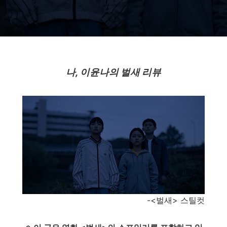
나, 이윤나의 벌새 리뷰
-<벌새> 스틸컷