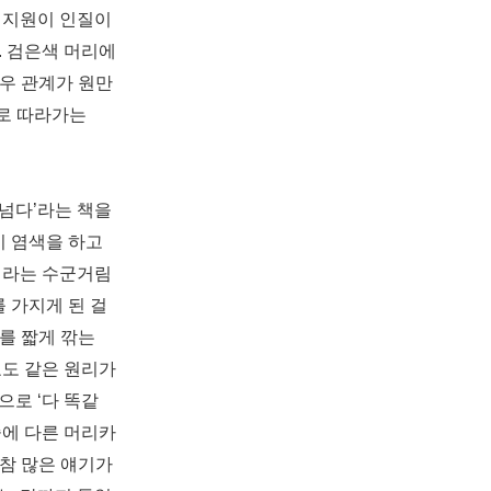
산
지원이 인질이
. 검은색
머리에
교우 관계가 원만
로 따라가는
 넘다’라는 책을
이 염색을 하고
이라는 수군거림
 가지게 된 걸
리를
짧게 깎는
교도 같은 원리
가
로 ‘다 똑같
중에 다른 머리카
 참 많은 얘기가