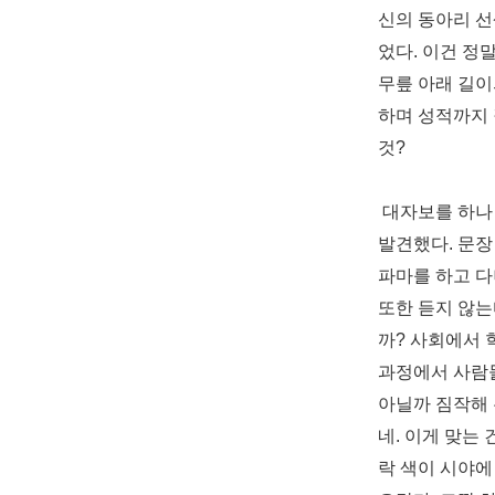
신의 동아리 
었다. 이건 정
무릎 아래 길이
하
며 성적까지
것?
대자보를 하나
발견했
다. 문
파마를 하고 다
또한 듣지 않는
까? 사회에서 
과정에서 사람
아닐까 짐작해 
네. 이
게 맞는 
락 색이 시야