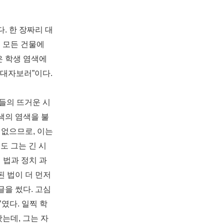
. 한 장짜리 대
 모든 건물에
은 학생 염색에
 대자보러”이다.
람들의 뜨거운 시
색의 염색을 불
 없으므로, 이는
도 그는 긴 시
 법
과 정치 과
 법이 더 먼저
글을 썼다. 고심
였다. 일찍 학
는데, 그는 자