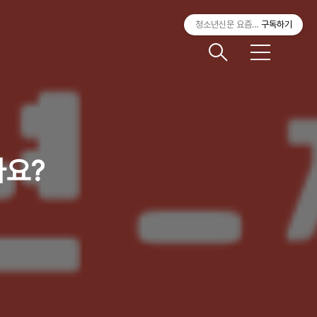
청소년신문 요즘것들
구독하기
메
뉴
가요?