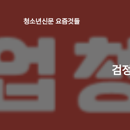
청소년신문 요즘것들
검정