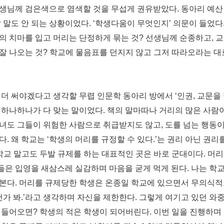
선생님께 검은
색으로 염색할 것을 무섭게 권유받았다. 동아리 예
말 말도 안 되는 상황이
었다. ‘학생다움이 무엇인지’ 의문이 들었다
의 치마를 입고 머리는 단정하
게 묶는 것? 선생님께 순종하고, 
 잘 나오는 것? 학교에 물음표를 던지지
않고 그저 따라오라는 대
 더 써야겠다고 생각할 무렵 인문학
동아리 방에서 ‘인권, 교문을
장 하나하나가 다 맞는 말이었다. 책의 말마따
나 거리의 많은 사람
녀도 그들이 위험한 사람으로 취급받지도 않고, 도
를 넘는 행동
다. 왜
학교는 ‘학생의 머리를 규정할 수 있다.’는 권리 아닌
권리를
학교 말고도 두발
규제를 하는 대표적인 곳은 바로 군대이다. 머
들은 입영을 새삼스레 실감
하며 마음을 굳게 먹게 된다. 나는 학
본다. 머리를 규제당한 학생은 온
종일 학교에 있으면서 무의식적으
건가 봐.’라고 생각하며 자신을 제한한다. 그
렇게 여기고 있던 와
에
들어오면? 학생의 적은 학생이 되어버린다. 이번 일
을 진행하며