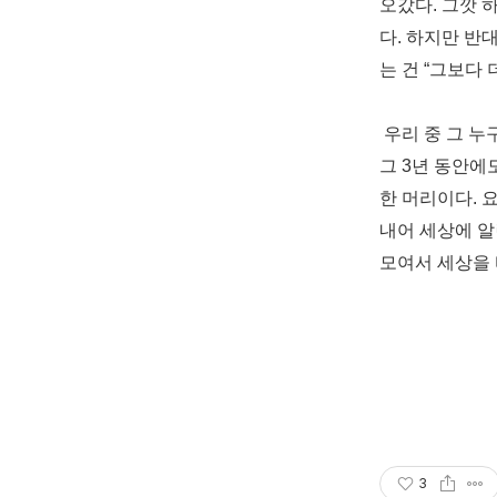
오갔다. 그깟 
다. 하지만 반
는 건 “그보다
우리 중 그 누
그 3년 동
안에도
한 머리이다. 
내어 세상에 
모여서 세상을 
3