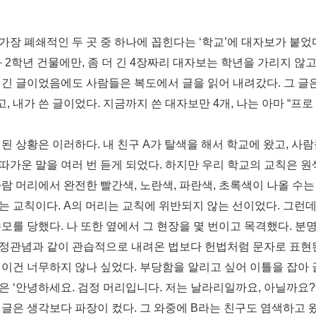
장 폐쇄적인 두 곳 중 하나에 꼽힌
다는 ‘학교’에 대자보가 붙었다
 2학년 건물에만, 좀 더 긴 4장짜리 대자보
는 학년을 가리지 않고
.
긴 글이었음에도 사람들은 복도에서 글을 읽어 내려
갔다. 그 글
, 내가 쓴
글이었다. 지금까지 쓴 대자보만 4개, 나는 아마 “프
로
된 상황은 이러하다. 내 친구 A가 탈
색을 해서 학교에 왔고, 사
따가운 말을 여러 번 듣게 되었다. 하지만 우
리 학교의 교칙은 원
사
람 머리에서 완전한 빨간색, 노란색, 파란색, 초록색
이 나올 수는
는 교칙
이다. A의 머리는 교칙에 위반되지 않는 선이었다.
그런데
수모를 당했다. 나
또한 옆에서 그 현장을 몇 번이고 목격했다. 분명
고정관념과 같이 관습적으로
내려온 법보다 헌법처럼 문자로 표현된
 이건 너무하지 않나 싶었다. 부당함
을 알리고 싶어 이틀을 잡아 
은 ‘안녕하세요. 검정 머리입니다. 저는 날라
리일까요, 아닐까요?’
 글
은 생각보다 파장이 컸다. 그 와중에 B라는 친구도
염색하고 왔