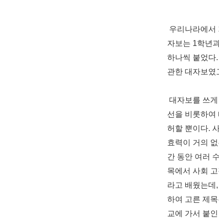
우리나라에서 가
자보는
1학년과
하나씩 붙었다
관한 대자보였고
대자보를 쓰게 
선을 비
롯하여 
허할 뿐이다. 
효력이 거의 없
간 동안 여러 
목에서 사회 
라고 배웠는데,
하여 고
른 제목
교에 가서 붙인