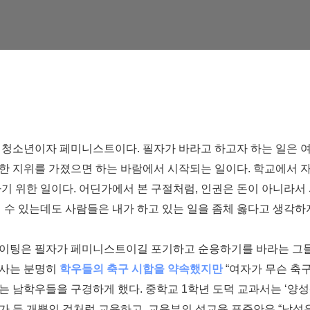
 청소년이자 페미니스트이다
.
필자가 바라고 하고자 하는 일은 
등한 지위를 가졌으면 하는 바람에서 시작되는 일이다
.
학교에서 자
하기 위한 일이다
.
어딘가에서 본 구절처럼
,
인권은 돈이 아니라서
질 수 있는데도 사람들은 내가 하고 있는 일을 좀체 옳다고 생각하
이팅은 필자가 페미니스트이길 포기하고 순응하기를 바라는 그들
사는 분명히
학우들의 축구 시합을 약속했지만
“
여자가 무슨 축
있는 남학우들을 구경하게 했다
.
중학교
1
학년 도덕 교과서는
‘
양성
가 두 개뿐인 것처럼 교육하고
,
교육부의 성교육 표준안은
“
남성은