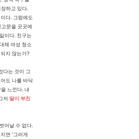
권장하고 있다
.
것이다
.
그럼에도
공고문을 곳곳에
 일이다
.
친구는
대체 여성 청소
용되지 않는가
?
었다는 것이 그
었어도 나를 바닥
감을 느낀다
.
내
그저
딸이
부친
벗어날 수 없다
.
려지면
‘
그러게