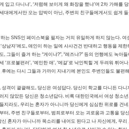
게 입고 다니냐
’, ‘
저렴해 보이게 왜 화장을 했냐
’
며
2
차 가해를 
성세대에게서만 오는 압박이 아닌
,
주변의 친구들에게서도 쉽게 들
 하는
SNS
인 페이스북을 필자는 거의 유일하게 하지 않는다
.
여
칭
‘
상남자
’
에도
,
애인이 하는 일에 사사건건 반대하고 행동을 제한
도
,
그들이 즐겨 하는
“
게이냐
?”, “
레즈냐
?”
등의 언행에도 녹아들
금세
‘
프로불편러
’, ‘
예민한 애
’, ‘
메갈
’
로 낙인찍힐 게 두려워 튀어나
 후에는 다시 그들과 가까이 지내기에 본인도 주변인들도 불편
,
성격이 괄괄해도
,
당신은 여성답다
.
당신이 학교를 다니든 다니
그러지 않았든 당신은 청소년답다
.
비록 대한민국에서 여성 청소
힘들지라도
,
우리는 혼자가 아니니까 당신에게 심심한 위로를 건네
부터
,
주변 친구들로부터
,
범죄로부터 오는 괴로움과 고통을 당신
당신 혼자가 아니니까 목소리를 내어도 된다고 나 자신에게
,
우리