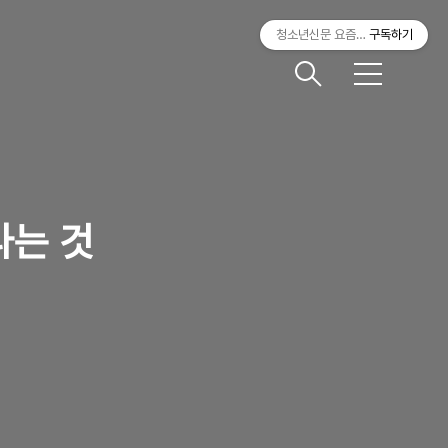
청소년신문 요즘것들
구독하기
메
뉴
다는 것