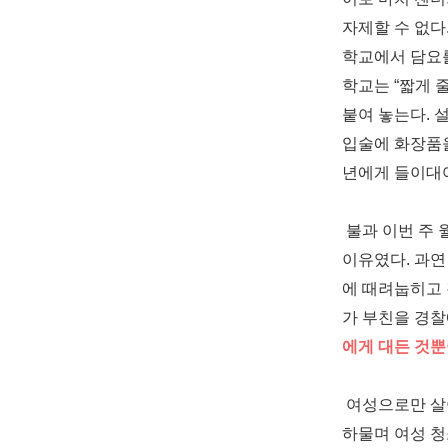
자제할 수 없다
학교에서 담요를
학교는
“
짧게 
붙여 놓는다
.
설
입술에 화장품
년에게 들이
불과 이번 주 
이유였다
.
과연
에 때려눕히고
가 부친을 경찰
에게 대든 것
여성으로만 살
하물며 여성 