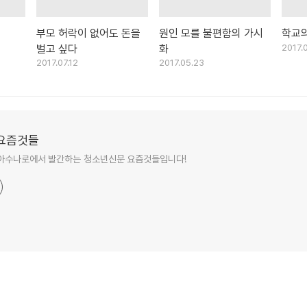
부모 허락이 없어도 돈을
원인 모를 불편함의 가시
학교의
벌고 싶다
화
2017.
2017.07.12
2017.05.23
요즘것들
아수나로에서 발간하는 청소년신문 요즘것들입니다!