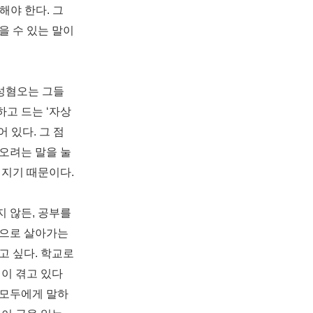
당해야 한다
.
그
을 수 있는 말이
성혐오는 그들
하고 드는
‘
자상
어 있다
.
그 점
오려는 말을 눌
해지기 때문이다
.
지 않든
,
공부를
년으로 살아가는
고 싶다
.
학교로
이 겪고 있다
 모두에게 말하