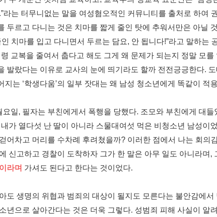
.”
라는 터무니없는 말을 여성혐오적인 커뮤니티를 출처로 하여 
 두르고 다니는 것은 치마를 짧게 줄인 탓에 추워서만은 아닐 
줄인 치마를 입고 다니면서 두르는 담요
,
안 됩니다
!”
라고 말하는 
령 교복을 줄여서 춥다고 해도 그게 왜 문제가 되는지 정말 모를
을 발랐다는 이유로 교사의 눈에 띄기라도 할까 전전긍긍한다
.
도
대어지는
‘
학생다움
’
의 일부 잣대는 왜 남성 청소년에게 똑같이 적
월요일
,
필자는 부친에게서 폭행을 당했다
.
조모와 부친에게 대들
 내가 열다섯 난 딸이 아니라 스물대여섯 먹은 비청소년 남성이
 걷어차고 머리를 수차례 후려쳤을까
?
이러한 점에서 나는 회의
에 신고하고 경찰이 도착하자 그가 한 말은 아무 일도 아니라며
,
뿐이라며
가셔도 된다고 한다는 것이었다
.
아도 생명의 위협과 범죄의 대상이 될지도 모른다는 불안감에서 
청소년으로 살아간다는 것은 더욱 그렇다
.
성범죄 피해 사실이 알