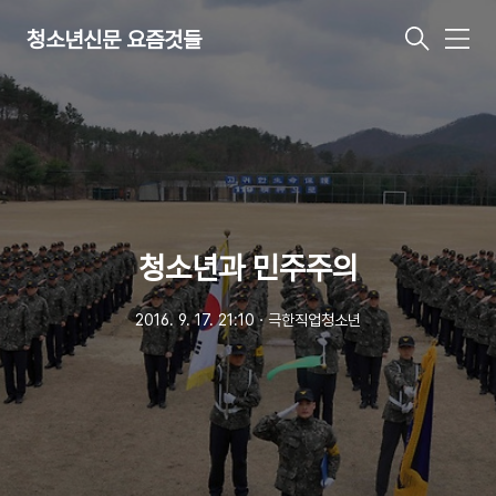
청소년신문 요즘것들
메
뉴
청소년과 민주주의
2016. 9. 17. 21:10
ㆍ
극한직업청소년