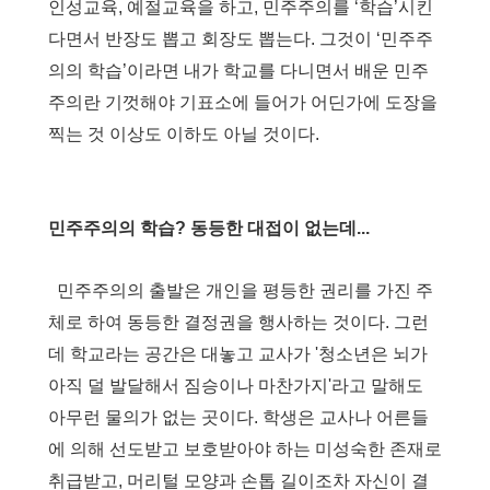
인성교육
,
예절교육을 하고
,
민주주의를
‘
학습
’
시킨
다면서 반장도 뽑고 회장도 뽑는다
.
그것이
‘
민주주
의의 학습
’
이라면 내가 학교를 다니면서 배운 민주
주의란 기껏해야 기표소에 들어가 어딘가에 도장을
찍는 것 이상도 이하도 아닐 것이다
.
민주주의의 학습? 동등한 대접이 없는데...
민주주의의 출발은 개인을 평등한 권리를 가진 주
체로 하여 동등한 결정권을 행사하는 것이다
.
그런
데 학교라는 공간은 대놓고 교사가
'
청소년은 뇌가
아직 덜 발달해서 짐승이나 마찬가지
'
라고 말해도
아무런 물의가 없는 곳이다
.
학생은 교사나 어른들
에 의해 선도받고 보호받아야 하는 미성숙한 존재로
취급받고
,
머리털 모양과 손톱 길이조차 자신이 결