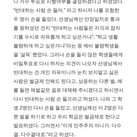
니 거수 투표로 시행여부를 결정하겠다고 하셨었다
.
“
반대하는 사람 손 들어
.”
라고 하시자 나를 포함한
두 명이 손을 들었다
.
선생님께선 만장일치로 통과
를 원하셨던 건지
“
반대하는 사람들은 지각과 잠자
기를 수시로 자유롭게 하고 싶은거냐
”, “
학교 생활
불량하게 하고 싶은거냐
”
라는 둥 예비 불량학생들
을
'
설득
'
했었다
.
그러나 손을 들지 않은 학생들에게
비밀투표로 다시 하자는 의견이 나오자 선생님께서
반대하는 건 개인 자유이니까 눈치 보지말고 싫은
사람은 벌금제 안해도 된다고
,
상응하는 다른 벌
,
예
를 들면 체벌같은 걸로 대체해 주시겠다고 하시면서
다시 반대하는 사람 손 들으라고 하셨다
.
나와 그 학
생
2
명만 다시 손을 들었고
,
선생님께선 이
2
명은 다
른 벌을 하기로 하고 우리 학급은 벌금제로 한다고
발표하셨다
.
그러면서
“
이게 민주주의 아니가
.
다수
결
.
다수결대로
.”
라고 하셨다
.