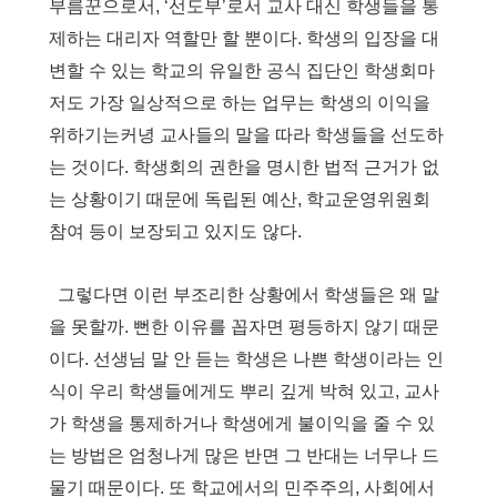
부름꾼으로서
, ‘
선도부
’
로서 교사 대신 학생들을 통
제하는 대리자 역할만 할 뿐이다
.
학생의 입장을 대
변할 수 있는 학교의 유일한 공식 집단인 학생회마
저도 가장 일상적으로 하는 업무는 학생의 이익을
위하기는커녕 교사들의 말을 따라 학생들을 선도하
는 것이다
.
학생회의 권한을 명시한 법적 근거가 없
는 상황이기 때문에 독립된 예산
,
학교운영위원회
참여 등이 보장되고 있지도 않다
.
그렇다면 이런 부조리한 상황에서 학생들은 왜 말
을 못할까
.
뻔한 이유를 꼽자면 평등하지 않기 때문
이다
.
선생님 말 안 듣는 학생은 나쁜 학생이라는 인
식이 우리 학생들에게도 뿌리 깊게 박혀 있고
,
교사
가 학생을 통제하거나 학생에게 불이익을 줄 수 있
는 방법은 엄청나게 많은 반면 그 반대는 너무나 드
물기 때문이다
.
또 학교에서의 민주주의
,
사회에서