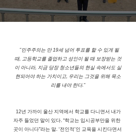
"
민주주의는 만
19
세 넘어 투표를 할 수 있게 될
때
,
고등학교를 졸업하고 성인이 될 때 보장받는 것
이 아니라
,
지금 당장 청소년들의 현실 속에서도 실
현되어야 하는 가치이고
,
우리는 그것을 위해 목소
리를 내야 한
다
."
12
년 가까이 울산 지역에서 학교를 다니면서 내가
자주 들었던 말이 있다
. “
학교는 입시공부만을 위한
곳이 아니다
”
라는 말
. ‘
전인적
’
인 교육을 시킨다면서