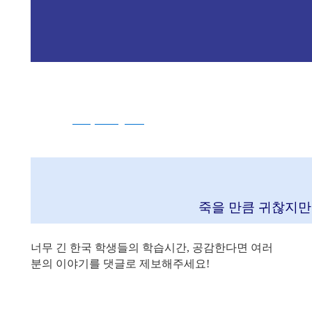
야간자율학습 없는 학교를 만들고 싶다면 어린이날 퍼레이드에 
5. 5 목 AM 10:30
참가신청
studyoff.org/050
5
문의 : @아수나로 (카카오톡 옐로
아이디),asunaro@asunaro.or.k
죽을 만큼 귀찮지만
너무 긴 한국 학생들의 학습시간, 공감한다면
여러
분의 이야기를 댓글로
제보해주세요!
학
에 있으면 항상 담장 너머로