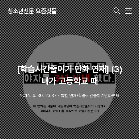
청소년신문 요즘것들
메
뉴
[학습시간줄이기 만화 연재] (3)
내가 고등학교 때
2016. 4. 30. 23:37
ㆍ
특별 연재/학습시간줄이기만화연재