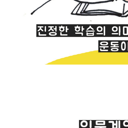
학습셧다운제는 단순히 학생들의 찡찡거림이 아니라 진정한