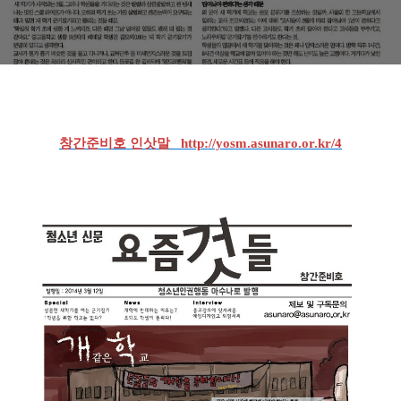
창간준비호 인삿말 http://yosm.asunaro.or.kr/4