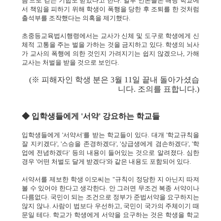
음'으로 걷는 기합도 받았다고 한다. 일부 언론들은 해당 학교에
서 책임을 피하기 위해 학생이 폭행을 당한 후 조퇴를 한 것처럼
출석부를 조작했다는 의혹을 제기했다.
초중등교육법시행령에서는 교사가 신체 및 도구로 학생에게 신
체적 고통을 주는 벌을 가하는 것을 금지하고 있다. 학생의 뇌사
가 교사의 폭행에 의한 것인지 가려지기는 쉽지 않겠으나, 가해
교사는 처벌을 받을 것으로 보인다.
(※ 피해자인 학생 분은 3월 11일 끝내 돌아가셨습
니다. 조의를 표합니다.)
◆ 입학생들에게 '서약' 강요하는 학교들
입학생들에게 '서약서'를 받는 학교들이 있다. 대개 '학교규칙을
잘 지키겠다', '스승을 존경하겠다', '상급생에게 겸손하겠다', '학
업에 전념하겠다' 등의 내용이 들어있는 것으로 알려졌다. 심한
경우 '어떤 처벌도 달게 받겠다'와 같은 내용도 포함되어 있다.
서약서를 제보한 학생 이모씨는 "규칙이 정당한 지 아닌지 따져
볼 수 있어야 한다고 생각한다. 안 그러면 무조건 복종 서약이나
다름없다. 국민이 되는 조건으로 정부가 준법서약을 요구하지는
않지 않나. 사람이 법보다 우선하고, 국민이 국가의 주체이기 때
문일 테다. 학교가 학생에게 서약을 요구하는 것은 학생을 학교