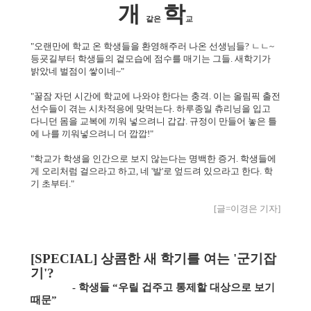
개
학
같은
교
"오랜만에 학교 온 학생들을 환영해주러 나온 선생님들? ㄴㄴ~
등굣길부터 학생들의 겉모습에 점수를 매기는 그들. 새학기가
밝았네 벌점이 쌓이네~"
"꿀잠 자던 시간에 학교에 나와야 한다는 충격. 이는 올림픽 출전
선수들이 겪는 시차적응에 맞먹는다. 하루종일 츄리닝을 입고
다니던 몸을 교복에 끼워 넣으려니 갑갑. 규정이 만들어 놓은 틀
에 나를 끼워넣으려니 더 깝깝!"
"학교가 학생을 인간으로 보지 않는다는 명백한 증거. 학생들에
게 오리처럼 걸으라고 하고, 네 '발'로 엎드려 있으라고 한다. 학
기 초부터."
[글=이경은 기자]
[
SPECIAL] 상콤한 새 학기를 여는 '군기잡
기'?
- 학생들 “우릴 겁주고 통제할 대상으로 보기
때문”