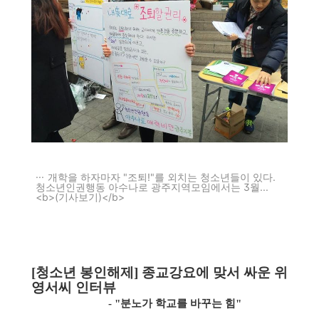
개학을 하자마자 "조퇴!"를 외치는 청소년들이 있다.
청소년인권행동 아수나로 광주지역모임에서는 3월...
<b>(기사보기)</b>
[청소년 봉인해제
]
종교강요에 맞서 싸운 위
영서씨 인터뷰
- "분노가 학교를 바꾸는 힘"