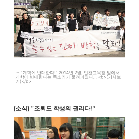
"개학에 반대한다!" 2014년 2월, 인천교육청 앞에서
개학에 반대한다는 목소리가 울려퍼졌다... <b>(기사보
기)</b>
[소식] "조퇴도 학생의 권리다!"