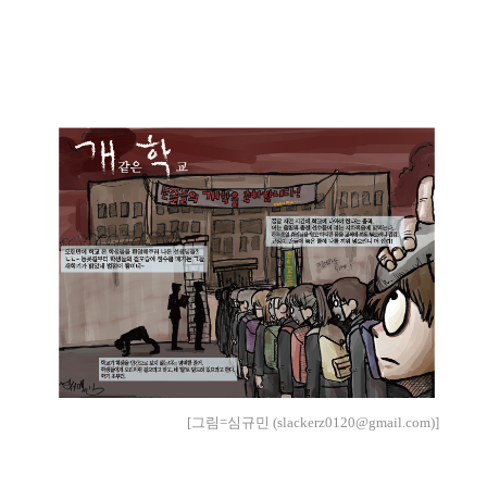
[그림=심규민 (slackerz0120@gmail.com)]