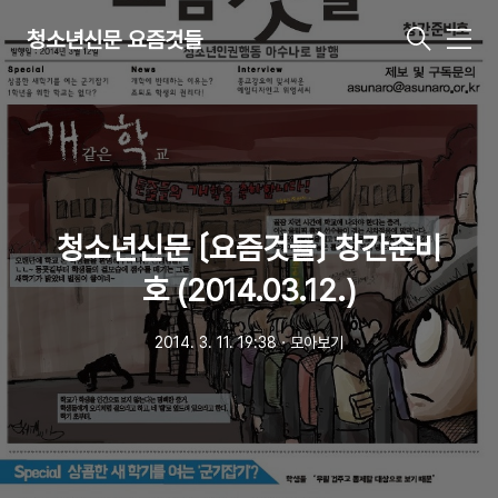
청소년신문 요즘것들
메
뉴
청소년신문 〔요즘것들〕 창간준비
호 (2014.03.12.)
2014. 3. 11. 19:38
ㆍ
모아보기